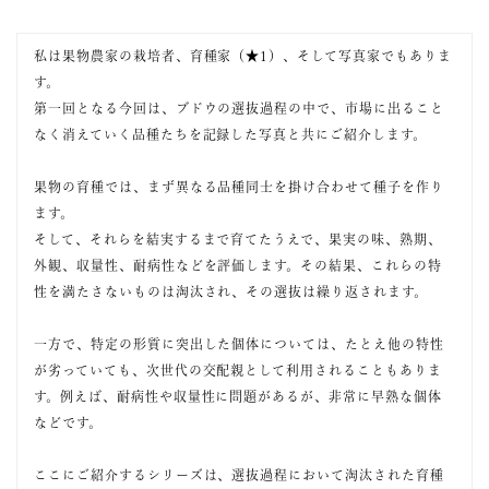
私は果物農家の栽培者、育種家（★1）、そして写真家でもありま
す。
第一回となる今回は、ブドウの選抜過程の中で、市場に出ること
なく消えていく品種たちを記録した写真と共にご紹介します。
果物の育種では、まず異なる品種同士を掛け合わせて種子を作り
ます。
そして、それらを結実するまで育てたうえで、果実の味、熟期、
外観、収量性、耐病性などを評価します。その結果、これらの特
性を満たさないものは淘汰され、その選抜は繰り返されます。
一方で、特定の形質に突出した個体については、たとえ他の特性
が劣っていても、次世代の交配親として利用されることもありま
す。例えば、耐病性や収量性に問題があるが、非常に早熟な個体
などです。
ここにご紹介するシリーズは、選抜過程において淘汰された育種