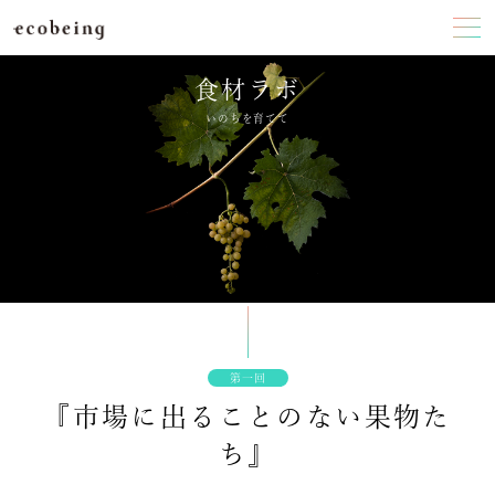
食材ラボ
いのちを育てて
第一回
『市場に出ることのない果物た
ち』