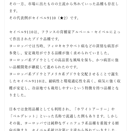
その一方、市場に出たものの主流から外れていった品種も存在し
ます。
その代表例がセイベル9110（★2）です。
セイベル9110は、フランスの育種家アルベール・セイベルによっ
て作出されたブドウ品種です。
ヨーロッパでは当時、フィロキセラやベト病などの深刻な病害が
多発し、安定栽培ができる品種が強く求められていました。
ヨーロッパ系ブドウとしての高品質な風味を保ち、かつ病害に強
い品種開発が継続して進められたのです。
ヨーロッパ系ブドウとアメリカ系ブドウを交配させることで誕生
したセイベル9110は、耐病性と環境適応性を高く、病気に強く収
穫が安定し、冷涼地でも栽培しやすいという特徴を持つ品種とな
りました。
日本では食用品種としても利用され、「ホワイトアーリー」や
「ベルデレット」といった名称で流通した例もあります。しかし
その後、ヨーロッパでは純粋なヴィニフェラ系品種を重視する傾
向が強まり、セイベル系統は次第に主流から外れていきました。