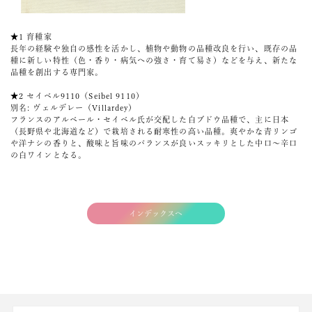
★1 育種家
長年の経験や独自の感性を活かし、植物や動物の品種改良を行い、既存の品
種に新しい特性（色・香り・病気への強さ・育て易さ）などを与え、新たな
品種を創出する専門家。
★2 セイベル9110（Seibel 9110）
別名: ヴェルデレー（Villardey）
フランスのアルベール・セイベル氏が交配した白ブドウ品種で、主に日本
（長野県や北海道など）で栽培される耐寒性の高い品種。爽やかな青リンゴ
や洋ナシの香りと、酸味と旨味のバランスが良いスッキリとした中口～辛口
の白ワインとなる。
インデックスへ